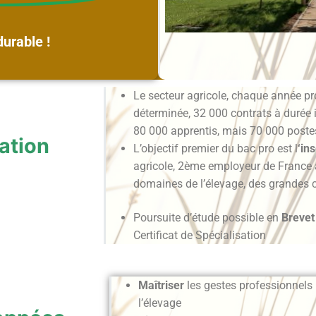
durable !
Le secteur agricole, chaque année pr
déterminée, 32 000 contrats à durée 
80 000 apprentis, mais 70 000 poste
ation​
L’objectif premier du bac pro est l
‘in
agricole, 2ème employeur de France a
domaines de l’élevage, des grandes 
Poursuite d’étude possible en
Brevet
Certificat de Spécialisation
Maîtriser
les gestes professionnels p
l’élevage