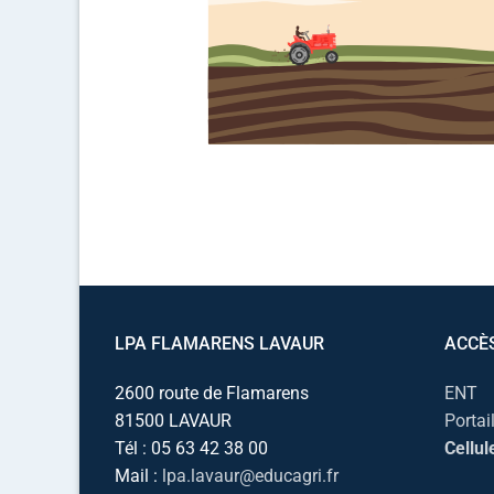
LPA FLAMARENS LAVAUR
ACCÈ
2600 route de Flamarens
ENT
81500 LAVAUR
Portai
Tél : 05 63 42 38 00
Cellul
Mail :
lpa.lavaur@educagri.fr