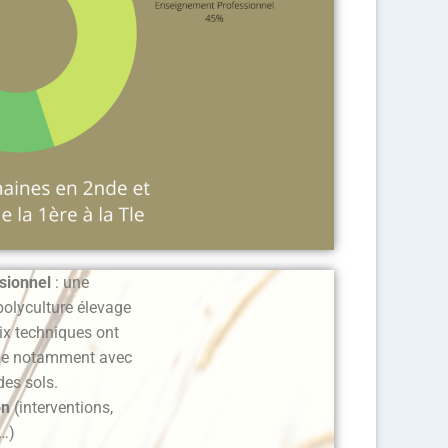
sionnel
: une
polyculture élevage
oix techniques ont
gie notamment avec
des sols.
on
(interventions,
,…)