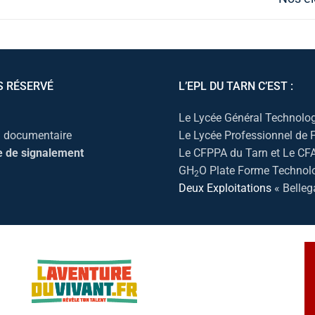
S RÉSERVÉ
L’EPL DU TARN C’EST :
Le Lycée Général Technolog
l documentaire
Le Lycée Professionnel de
e de signalement
Le CFPPA du Tarn et Le CF
GH
O Plate Forme Technol
2
Deux Exploitations
« Belleg