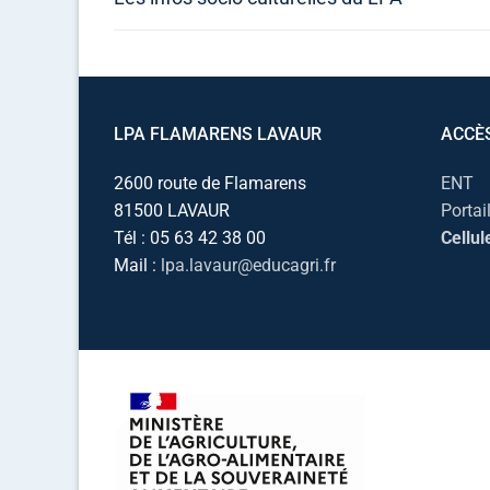
LPA FLAMARENS LAVAUR
ACCÈ
2600 route de Flamarens
ENT
81500 LAVAUR
Portai
Tél : 05 63 42 38 00
Cellul
Mail :
lpa.lavaur@educagri.fr