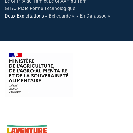
Le CFPPA du Tarn et Le CFAAH du Tarn
GH
O Plate Forme Technologique
2
Deux Exploitations
« Bellegarde », « En Darassou »