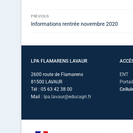
PREVIOUS
Informations rentrée novembre 2020
LPA FLAMARENS LAVAUR
ACCÈ
2600 route de Flamarens
ENT
81500 LAVAUR
Portai
Tél : 05 63 42 38 00
Cellul
Mail :
lpa.lavaur@educagri.fr