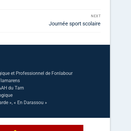
NEXT
Journée sport scolaire
ique et Professionnel de Fonlabour
 Flamarens
AAH du Tarn
ogique
arde », « En Darassou »