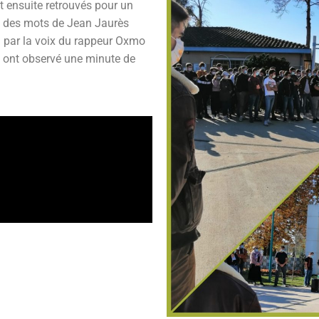
nt ensuite retrouvés pour un
e des mots de Jean Jaurès
s » par la voix du rappeur Oxmo
ée ont observé une minute de