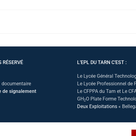
S RÉSERVÉ
L’EPL DU TARN C’EST :
Le Lycée Général Technolog
l documentaire
Le Lycée Professionnel de
e de signalement
Le CFPPA du Tarn et Le CF
GH
O Plate Forme Technol
2
Deux Exploitations
« Belleg